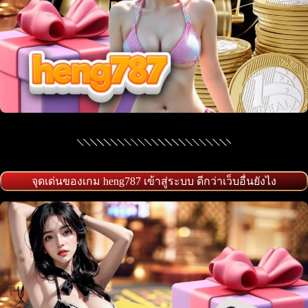
จุดเด่นของเกม heng787 เข้าสู่ระบบ ดีกว่าเว็บอื่นยังไง