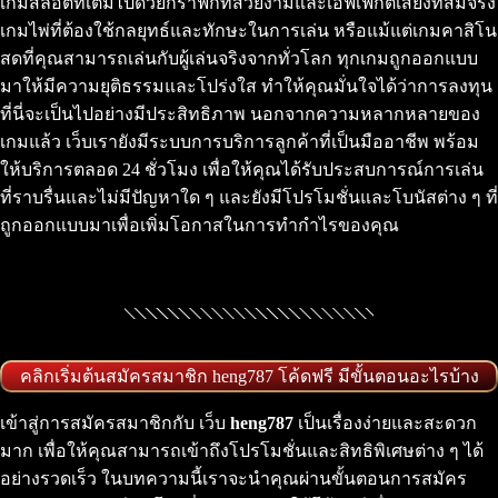
เกมสล็อตที่เต็มไปด้วยกราฟิกที่สวยงามและเอฟเฟกต์เสียงที่สมจริง
เกมไพ่ที่ต้องใช้กลยุทธ์และทักษะในการเล่น หรือแม้แต่เกมคาสิโน
สดที่คุณสามารถเล่นกับผู้เล่นจริงจากทั่วโลก ทุกเกมถูกออกแบบ
มาให้มีความยุติธรรมและโปร่งใส ทำให้คุณมั่นใจได้ว่าการลงทุน
ที่นี่จะเป็นไปอย่างมีประสิทธิภาพ นอกจากความหลากหลายของ
เกมแล้ว เว็บเรายังมีระบบการบริการลูกค้าที่เป็นมืออาชีพ พร้อม
ให้บริการตลอด 24 ชั่วโมง เพื่อให้คุณได้รับประสบการณ์การเล่น
ที่ราบรื่นและไม่มีปัญหาใด ๆ และยังมีโปรโมชั่นและโบนัสต่าง ๆ ที่
ถูกออกแบบมาเพื่อเพิ่มโอกาสในการทำกำไรของคุณ
คลิกเริ่มต้นสมัครสมาชิก heng787 โค้ดฟรี มีขั้นตอนอะไรบ้าง
เข้าสู่การสมัครสมาชิกกับ เว็บ
heng787
เป็นเรื่องง่ายและสะดวก
มาก เพื่อให้คุณสามารถเข้าถึงโปรโมชั่นและสิทธิพิเศษต่าง ๆ ได้
อย่างรวดเร็ว ในบทความนี้เราจะนำคุณผ่านขั้นตอนการสมัคร