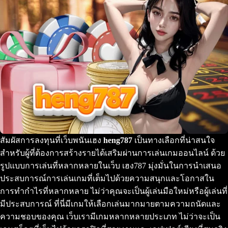
สัมผัสการลงทุนที่เว็บพนันเฮง
heng787
เป็นทางเลือกที่น่าสนใจ
สำหรับผู้ที่ต้องการสร้างรายได้เสริมผ่านการเล่นเกมออนไลน์ ด้วย
รูปแบบการเล่นที่หลากหลายในเว็บ เฮง787 มุ่งมั่นในการนำเสนอ
ประสบการณ์การเล่นเกมที่เต็มไปด้วยความสนุกและโอกาสใน
การทำกำไรที่หลากหลาย ไม่ว่าคุณจะเป็นผู้เล่นมือใหม่หรือผู้เล่นที่
มีประสบการณ์ ที่นี่มีเกมให้เลือกเล่นมากมายตามความถนัดและ
ความชอบของคุณ เว็บเรามีเกมหลากหลายประเภท ไม่ว่าจะเป็น