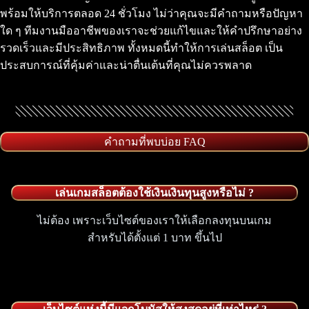
พร้อมให้บริการตลอด 24 ชั่วโมง ไม่ว่าคุณจะมีคำถามหรือปัญหา
ใด ๆ ทีมงานมืออาชีพของเราจะช่วยแก้ไขและให้คำปรึกษาอย่าง
รวดเร็วและมีประสิทธิภาพ ทั้งหมดนี้ทำให้การเล่นสล็อต เป็น
ประสบการณ์ที่คุ้มค่าและน่าตื่นเต้นที่คุณไม่ควรพลาด
คำถามที่พบบ่อย FAQ
เล่นเกมสล็อตต้องใช้เงินเงินทุนสูงหรือไม่ ?
ไม่ต้อง เพราะเว็บไซต์ของเราให้เลือกลงทุนบนเกม
สำหรับได้ตั้งแต่ 1 บาท ขึ้นไป