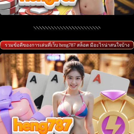
รวมข้อดีของการเล่นที่เว็บ heng787 สล็อต มีอะไรน่าสนใจบ้าง