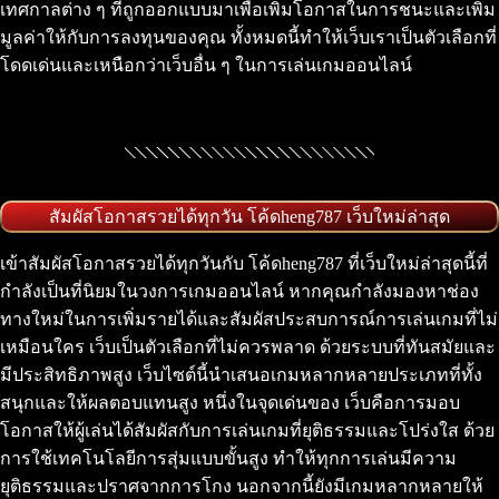
เทศกาลต่าง ๆ ที่ถูกออกแบบมาเพื่อเพิ่มโอกาสในการชนะและเพิ่ม
มูลค่าให้กับการลงทุนของคุณ ทั้งหมดนี้ทำให้เว็บเราเป็นตัวเลือกที่
โดดเด่นและเหนือกว่าเว็บอื่น ๆ ในการเล่นเกมออนไลน์
สัมผัสโอกาสรวยได้ทุกวัน โค้ดheng787 เว็บใหม่ล่าสุด
เข้าสัมผัสโอกาสรวยได้ทุกวันกับ โค้ดheng787 ที่เว็บใหม่ล่าสุดนี้ที่
กำลังเป็นที่นิยมในวงการเกมออนไลน์ หากคุณกำลังมองหาช่อง
ทางใหม่ในการเพิ่มรายได้และสัมผัสประสบการณ์การเล่นเกมที่ไม่
เหมือนใคร เว็บเป็นตัวเลือกที่ไม่ควรพลาด ด้วยระบบที่ทันสมัยและ
มีประสิทธิภาพสูง เว็บไซต์นี้นำเสนอเกมหลากหลายประเภทที่ทั้ง
สนุกและให้ผลตอบแทนสูง หนึ่งในจุดเด่นของ เว็บคือการมอบ
โอกาสให้ผู้เล่นได้สัมผัสกับการเล่นเกมที่ยุติธรรมและโปร่งใส ด้วย
การใช้เทคโนโลยีการสุ่มแบบขั้นสูง ทำให้ทุกการเล่นมีความ
ยุติธรรมและปราศจากการโกง นอกจากนี้ยังมีเกมหลากหลายให้