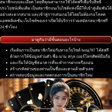
สมาชิกแบบละเอียด โดยที่คุณสามารถใช้โค้ดฟรีเพื่อรับสิทธิ
ประโยชน์เพิ่มเติม เป็นสมาชิกบนเว็บไซต์แห่งนี้มีให้เข้าสู่เดิมพันได้
อย่างสะดวกสบาย และเข้าสู่การเล่นเกมได้โดยไม่ต้องรอโหลด
แอพพลิเคชั่น เว็บไซต์ของเราเปิดให้บริการร่วมสมัครสมาชิกฟรี
24 ชั่วโมง
มาดูกันว่ามีขั้นตอนอะไรบ้าง
เริ่มต้นการเป็นสมาชิกใหม่กับทางเว็บไซต์ heng787 โค้ดฟรี
ด้วยการให้ข้อมูลส่วนตัว ชื่อ-นาม สกุล เบอร์โทรศัพท์มือถือ
และเริ่มให้บัญชีธนาคารที่จะทำการฝากหรือถอน
สร้างรหัสผ่านของท่านเป็นชื่อและตามด้วยตัวเลข
ตรวจสอบข้อมูลและกดตกลงการเป็นสมาชิกใหม่